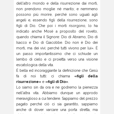
dell'altro mondo e della risurrezione dai morti,
non prendono moglie né marito; e nemmeno
possono più morire, perché sono uguali agli
angeli e, essendo figli della risurrezione, sono
figli di Dio. Che poi i morti risorgono, lo ha
indicato anche Mosè a proposito del roveto,
quando chiama il Signore: Dio di Abramo, Dio di
Isacco e Dio di Giacobbe. Dio non è Dio dei
morti, ma dei vivi; perché tutti vivono per lui». È
un passo importantissimo che ci schiude un
lembo di cielo e ci proietta verso una visione
escatologica della vita.
È bella ed incoraggiante la definizione che Gesù
fa di noi tutti: ci chiama
«figli della
risurrezione»
e
«figli di Dio»
.
Lo siamo sin da ora e ne godremo la pienezza
nell'altra vita. Abbiamo dunque un approdo
meraviglioso a cui tendere. Sappiamo del prezzo
pagato perché ciò ci sia garantito, sappiamo
anche di dover varcare una porta stretta, ma