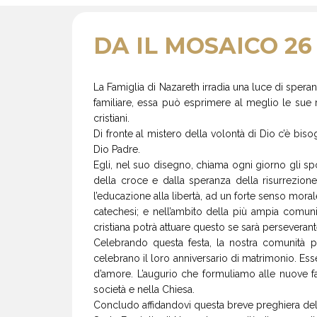
DA IL MOSAICO 26 
La Famiglia di Nazareth irradia una luce di spera
familiare, essa può esprimere al meglio le sue r
cristiani.
Di fronte al mistero della volontà di Dio c’è bis
Dio Padre.
Egli, nel suo disegno, chiama ogni giorno gli spo
della croce e dalla speranza della risurrezion
l’educazione alla libertà, ad un forte senso morale
catechesi; e nell’ambito della più ampia comunità
cristiana potrà attuare questo se sarà perseverant
Celebrando questa festa, la nostra comunità p
celebrano il loro anniversario di matrimonio. Ess
d’amore. L’augurio che formuliamo alle nuove fa
società e nella Chiesa.
Concludo affidandovi questa breve preghiera del 