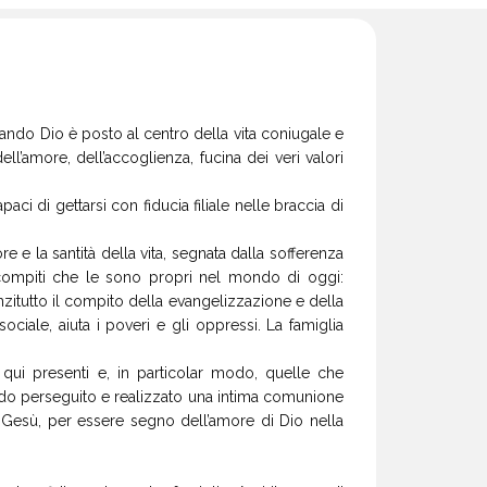
uando Dio è posto al centro della vita coniugale e
l’amore, dell’accoglienza, fucina dei veri valori
i di gettarsi con fiducia filiale nelle braccia di
 e la santità della vita, segnata dalla sofferenza
i compiti che le sono propri nel mondo di oggi:
 anzitutto il compito della evangelizzazione e della
ociale, aiuta i poveri e gli oppressi. La famiglia
qui presenti e, in particolar modo, quelle che
vendo perseguito e realizzato una intima comunione
i Gesù, per essere segno dell’amore di Dio nella