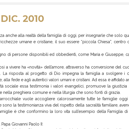
DIC. 2010
nza anche alla realtà della famiglia di oggi, per insegnarle che solo q
icchezze umane e cristiane, il suo essere “piccola Chiesa”, centro del
ogno di persone disponibili ed obbedienti, come Maria e Giuseppe, capac
si a vivere ha «novità» dell’amore, attraverso ha conversione del cuore
e. La risposta al progetto di Dio impegna la famiglia a svolgere 
, alla fede e agli autentici valori umani e cristiani. Ad essa è affidato
 sociale essa testimonia i valori evangelici, promuove la giustizia s
e nella preghiera comune e nella liturgia che sono fonti di grazia.
arrocchiale vuole accogliere calorosamente tutte le famiglie oggi 
e sono la testimonianza viva del rispetto della sacralità familiare, a
miglie è che conformino la loro vita sull’esempio della Famiglia d
Papa Giovanni Paolo II: