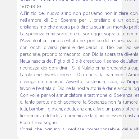
1817-1818).
All'inizio del nuovo anno non possiamo non iniziare con 
nell'amore di Dio. Sperare per il cristiano è un obblig
cristianesimo che ancora può dire la sua in un mondo pro
La speranza ci ha sorretto e ci sorregge, soprattutto nei mom
l'Avvento il cristiano è entrato nel portico della speranza, 
con occhi diversi, pieni e desiderosi di Dio. Se Dio vi
personale, proprio tornaconto, con Dio la speranza diventa 
Nella nascita del Figlio di Dio è cresciuto il senso dell'
ricchezza dei doni divini. Si, il Natale ci ha preparato a ca
Parola che diventa carne, il Dio che si fa bambino, l'Amor
divenga un continuo Avvento, sostenuta, cioè, dall'imp
favorire l'entrata di Dio nella nostra storia è darle ancora, og
Con voi e per voi annunciatore e testimone di Speranza, es
di tante parole nè chiacchiere, la Speranza non fa rumore è
tutti, bambini, giovani, adulti, anziani, a fare un passo oltr
líesperienza di fede, a comunicare la gioia di essere cristiani
Ecco il mio sogno:
Vorrei che ognuno si sentisse corresponsabile della vit
speranza di una profonda e sana vita cristiana e che ognu