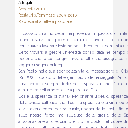
Allegati:
Anagrafe 2010
Restauri s.Tommaso 2009-2010
Risposta alla lettera pastorale
E' passato un anno della mia presenza in questa comunità, 
bilancio serva per poter discernere il lavoro fatto o non
continuare a lavorare insieme per il bene della comunità e pe
Certo trovarsi a gestire un'eredità consolidata nel tempo c
occorre capire con lungimiranza quello che bisogna cons
leggere i segni dei tempi.
San Paolo nella sua spericolata vita di messaggero di Cri
(Rm 5,5)!. L'apostolo delle genti più volte ha saggiato l'ama
rimanendone sempre forte nella speranza che Dio era co
annunciare nell'amore la lieta parola di Dio.
Cos'è la speranza cristiana? Per chiarire líidea di speran
della chiesa cattolica che dice: "La speranza è la virtù teol
la vita eterna come nostra felicità, riponendo la nostra fi
sulle nostre forze, ma sull'aiuto della grazia dello Sp
all'aspirazione alla felicità, che Dio ha posto nel cuore 
sostiene in tutti i momenti di abbandono; dilata il cuore n