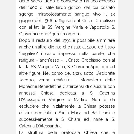
detto sacro luogo è conservato l'antico affresco
del 1400 di stile tardo gotico, dal cui costato
sgorgò miracolosamente sangue vivo il 13
giugno del 1566, raffigurante il Cristo Crocifisso
con ai lati la SS. Vergine Maria e l'apostolo S.
Giovanni e due figure in ombra.
Dopo il restauro del 1991 è possibile ammirare
anche un altro dipinto che risale al 1200 ed il suo
"negativo" rimasto impresso nella parete, che
raffigura - anch'esso - il Cristo Crocifisso con ai
lati la SS. Vergine Maria, S. Giovanni Apostolo ed
altre figure. Nel corso del 1327, sotto l'Arciprete
Jacopo, venne edificato il Monastero delle
Monache Benedettine Cistercensi di clausura con
annessa Chiesa dedicata a S. Caterina
D'Alessandria Vergine e Martire. Non è da
escludere che inizialmente la Chiesa potesse
essere dedicata a Santa Maria ad Basilicam e
successivamente a S. Chiara ed infine a S.
Caterina D'Alessandria.
La struttura della prelodata Chiesa che è