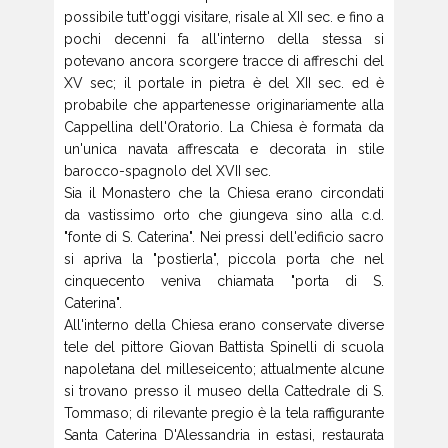
possibile tutt'oggi visitare, risale al XII sec. e fino a
pochi decenni fa all'interno della stessa si
potevano ancora scorgere tracce di affreschi del
XV sec; il portale in pietra è del XII sec. ed è
probabile che appartenesse originariamente alla
Cappellina dell'Oratorio. La Chiesa è formata da
un'unica navata affrescata e decorata in stile
barocco-spagnolo del XVII sec.
Sia il Monastero che la Chiesa erano circondati
da vastissimo orto che giungeva sino alla c.d.
"fonte di S. Caterina". Nei pressi dell'edificio sacro
si apriva la "postierla", piccola porta che nel
cinquecento veniva chiamata "porta di S.
Caterina".
All'interno della Chiesa erano conservate diverse
tele del pittore Giovan Battista Spinelli di scuola
napoletana del milleseicento; attualmente alcune
si trovano presso il museo della Cattedrale di S.
Tommaso; di rilevante pregio è la tela raffigurante
Santa Caterina D'Alessandria in estasi, restaurata