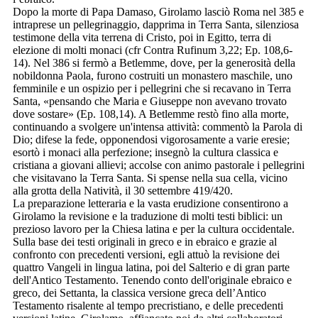
Dopo la morte di Papa Damaso, Girolamo lasciò Roma nel 385 e
intraprese un pellegrinaggio, dapprima in Terra Santa, silenziosa
testimone della vita terrena di Cristo, poi in Egitto, terra di
elezione di molti monaci (cfr Contra Rufinum 3,22; Ep. 108,6-
14). Nel 386 si fermò a Betlemme, dove, per la generosità della
nobildonna Paola, furono costruiti un monastero maschile, uno
femminile e un ospizio per i pellegrini che si recavano in Terra
Santa, «pensando che Maria e Giuseppe non avevano trovato
dove sostare» (Ep. 108,14). A Betlemme restò fino alla morte,
continuando a svolgere un'intensa attività: commentò la Parola di
Dio; difese la fede, opponendosi vigorosamente a varie eresie;
esortò i monaci alla perfezione; insegnò la cultura classica e
cristiana a giovani allievi; accolse con animo pastorale i pellegrini
che visitavano la Terra Santa. Si spense nella sua cella, vicino
alla grotta della Natività, il 30 settembre 419/420.
La preparazione letteraria e la vasta erudizione consentirono a
Girolamo la revisione e la traduzione di molti testi biblici: un
prezioso lavoro per la Chiesa latina e per la cultura occidentale.
Sulla base dei testi originali in greco e in ebraico e grazie al
confronto con precedenti versioni, egli attuò la revisione dei
quattro Vangeli in lingua latina, poi del Salterio e di gran parte
dell'Antico Testamento. Tenendo conto dell'originale ebraico e
greco, dei Settanta, la classica versione greca dell’Antico
Testamento risalente al tempo precristiano, e delle precedenti