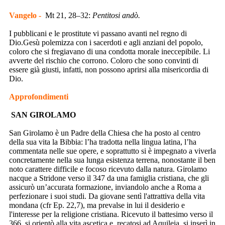
Vangelo -
Mt 21, 28–32:
Pentitosi andò.
I pubblicani e le prostitute vi passano avanti nel regno di
Dio.Gesù polemizza con i sacerdoti e agli anziani del popolo,
coloro che si fregiavano di una condotta morale ineccepibile. Li
avverte del rischio che corrono. Coloro che sono convinti di
essere già giusti, infatti, non possono aprirsi alla misericordia di
Dio.
Approfondimenti
SAN GIROLAMO
San Girolamo è un Padre della Chiesa che ha posto al centro
della sua vita la Bibbia: l’ha tradotta nella lingua latina, l’ha
commentata nelle sue opere, e soprattutto si è impegnato a viverla
concretamente nella sua lunga esistenza terrena, nonostante il ben
noto carattere difficile e focoso ricevuto dalla natura. Girolamo
nacque a Stridone verso il 347 da una famiglia cristiana, che gli
assicurò un’accurata formazione, inviandolo anche a Roma a
perfezionare i suoi studi. Da giovane sentì l'attrattiva della vita
mondana (cfr Ep. 22,7), ma prevalse in lui il desiderio e
l'interesse per la religione cristiana. Ricevuto il battesimo verso il
366, si orientò alla vita ascetica e, recatosi ad Aquileia, si inserì in