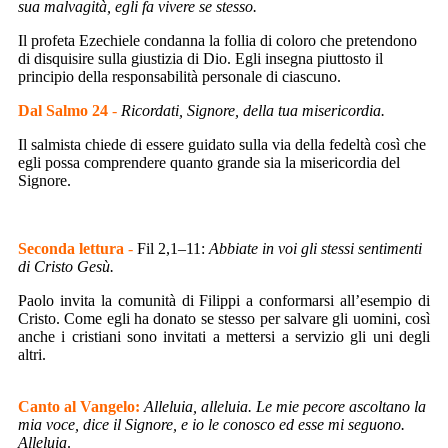
sua malvagità, egli fa vivere se stesso.
Il profeta Ezechiele condanna la follia di coloro che pretendono
di disquisire sulla giustizia di Dio. Egli insegna piuttosto il
principio della responsabilità personale di ciascuno.
Dal Salmo 24
-
Ricordati, Signore, della tua misericordia.
Il salmista chiede di essere guidato sulla via della fedeltà così che
egli possa comprendere quanto grande sia la misericordia del
Signore.
Seconda lettura
-
Fil 2,1–11:
Abbiate in voi gli stessi sentimenti
di Cristo Gesù.
Paolo invita la comunità di Filippi a conformarsi all’esempio di
Cristo. Come egli ha donato se stesso per salvare gli uomini, così
anche i cristiani sono invitati a mettersi a servizio gli uni degli
altri.
Canto al Vangelo:
Alleluia, alleluia. Le mie pecore ascoltano la
mia voce,
dice il Signore, e io le conosco ed esse mi seguono.
Alleluia
.