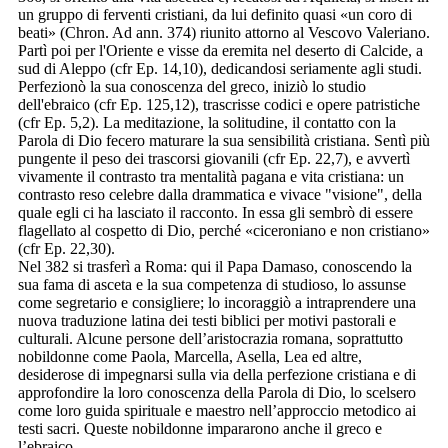
un gruppo di ferventi cristiani, da lui definito quasi «un coro di
beati» (Chron. Ad ann. 374) riunito attorno al Vescovo Valeriano.
Partì poi per l'Oriente e visse da eremita nel deserto di Calcide, a
sud di Aleppo (cfr Ep. 14,10), dedicandosi seriamente agli studi.
Perfezionò la sua conoscenza del greco, iniziò lo studio
dell'ebraico (cfr Ep. 125,12), trascrisse codici e opere patristiche
(cfr Ep. 5,2). La meditazione, la solitudine, il contatto con la
Parola di Dio fecero maturare la sua sensibilità cristiana. Sentì più
pungente il peso dei trascorsi giovanili (cfr Ep. 22,7), e avvertì
vivamente il contrasto tra mentalità pagana e vita cristiana: un
contrasto reso celebre dalla drammatica e vivace "visione", della
quale egli ci ha lasciato il racconto. In essa gli sembrò di essere
flagellato al cospetto di Dio, perché «ciceroniano e non cristiano»
(cfr Ep. 22,30).
Nel 382 si trasferì a Roma: qui il Papa Damaso, conoscendo la
sua fama di asceta e la sua competenza di studioso, lo assunse
come segretario e consigliere; lo incoraggiò a intraprendere una
nuova traduzione latina dei testi biblici per motivi pastorali e
culturali. Alcune persone dell’aristocrazia romana, soprattutto
nobildonne come Paola, Marcella, Asella, Lea ed altre,
desiderose di impegnarsi sulla via della perfezione cristiana e di
approfondire la loro conoscenza della Parola di Dio, lo scelsero
come loro guida spirituale e maestro nell’approccio metodico ai
testi sacri. Queste nobildonne impararono anche il greco e
l’ebraico.