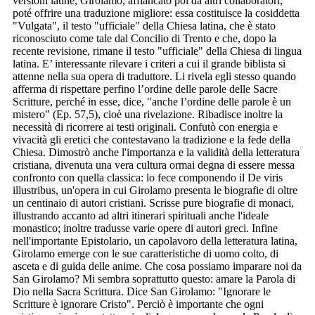
versioni latine, Girolamo, affiancato poi da altri collaboratori,
poté offrire una traduzione migliore: essa costituisce la cosiddetta
"Vulgata", il testo "ufficiale" della Chiesa latina, che è stato
riconosciuto come tale dal Concilio di Trento e che, dopo la
recente revisione, rimane il testo "ufficiale" della Chiesa di lingua
latina. E’ interessante rilevare i criteri a cui il grande biblista si
attenne nella sua opera di traduttore. Li rivela egli stesso quando
afferma di rispettare perfino l’ordine delle parole delle Sacre
Scritture, perché in esse, dice, "anche l’ordine delle parole è un
mistero" (Ep. 57,5), cioè una rivelazione. Ribadisce inoltre la
necessità di ricorrere ai testi originali. Confutò con energia e
vivacità gli eretici che contestavano la tradizione e la fede della
Chiesa. Dimostrò anche l'importanza e la validità della letteratura
cristiana, divenuta una vera cultura ormai degna di essere messa
confronto con quella classica: lo fece componendo il De viris
illustribus, un'opera in cui Girolamo presenta le biografie di oltre
un centinaio di autori cristiani. Scrisse pure biografie di monaci,
illustrando accanto ad altri itinerari spirituali anche l'ideale
monastico; inoltre tradusse varie opere di autori greci. Infine
nell'importante Epistolario, un capolavoro della letteratura latina,
Girolamo emerge con le sue caratteristiche di uomo colto, di
asceta e di guida delle anime. Che cosa possiamo imparare noi da
San Girolamo? Mi sembra soprattutto questo: amare la Parola di
Dio nella Sacra Scrittura. Dice San Girolamo: "Ignorare le
Scritture è ignorare Cristo". Perciò è importante che ogni