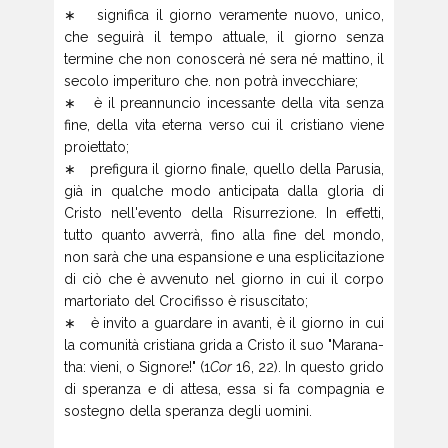
∗ significa il giorno veramente nuovo, unico,
che seguirà il tempo attuale, il giorno senza
termine che non conoscerà né sera né mattino, il
secolo imperituro che. non potrà invecchiare;
∗ è il preannuncio incessante della vita senza
fine, della vita eterna verso cui il cristiano viene
proiettato;
∗ prefigura il giorno finale, quello della Parusia,
già in qualche modo anticipata dalla gloria di
Cristo nell'evento della Risurrezione. In effetti,
tutto quanto avverrà, fino alla fine del mondo,
non sarà che una espansione e una esplicitazione
di ciò che è avvenuto nel giorno in cui il corpo
martoriato del Crocifisso è risuscitato;
∗ è invito a guardare in avanti, è il giorno in cui
la comunità cristiana grida a Cristo il suo "Marana-
tha: vieni, o Signore!" (1
Cor
16, 22). In questo grido
di speranza e di attesa, essa si fa compagnia e
sostegno della speranza degli uomini.