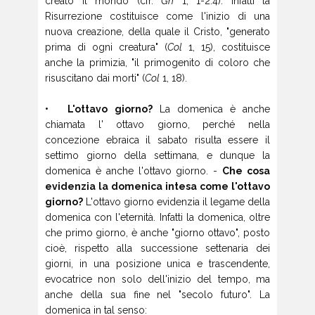
creato il mondo (cfr.
Gn
1, 1-2.4). Infatti la
Risurrezione costituisce come l'inizio di una
nuova creazione, della quale il Cristo, "generato
prima di ogni creatura" (
Col
1, 15), costituisce
anche la primizia, "il primogenito di coloro che
risuscitano dai morti" (
Col
1, 18).
• L'ottavo giorno?
La domenica è anche
chiamata l' ottavo giorno, perché nella
concezione ebraica il sabato risulta essere il
settimo giorno della settimana, e dunque la
domenica è anche l'ottavo giorno. -
Che cosa
evidenzia
la domenica intesa come l'ottavo
giorno?
L'ottavo giorno evidenzia il legame della
domenica con l'eternità. Infatti la domenica, oltre
che primo giorno, è anche "giorno ottavo", posto
cioè, rispetto alla successione settenaria dei
giorni, in una posizione unica e trascendente,
evocatrice non solo dell'inizio del tempo, ma
anche della sua fine nel "secolo futuro". La
domenica in tal senso: