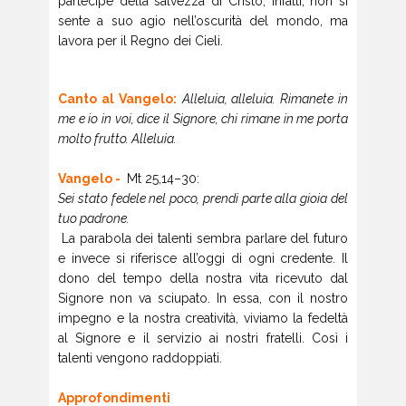
partecipe della salvezza di Cristo, infatti, non si
sente a suo agio nell’oscurità del mondo, ma
lavora per il Regno dei Cieli.
Canto al Vangelo:
Alleluia, alleluia. Rimanete in
me e io in voi, dice il Signore, chi rimane in me porta
molto frutto. Alleluia.
Vangelo -
Mt 25,14–30:
Sei stato fedele nel poco, prendi parte alla gioia del
tuo padrone.
La parabola dei talenti sembra parlare del futuro
e invece si riferisce all’oggi di ogni credente. Il
dono del tempo della nostra vita ricevuto dal
Signore non va sciupato. In essa, con il nostro
impegno e la nostra creatività, viviamo la fedeltà
al Signore e il servizio ai nostri fratelli. Così i
talenti vengono raddoppiati.
Approfondimenti