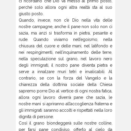
ci ricordano che Dio va messo al primo posto,
perché solo allora ogni altra realtà sta al suo
giusto posto.
Quando, invece, non c’è Dio nella vita delle
nostre campagne, anche il pane non solo non ci
sazia, ma anzi si trasforma in pietra, pesante e
rude. Quando viviamo nell’egoismo, nella
chiusura del cuore e delle mani, nel latifondo e
nei respingimenti, nell’inquinamento delle terre,
nella speculazione sul grano, nel lavoro nero
degli immigrati, il nostro pane diventa pietra e
serve a innalzare muri tetri e invalicabili. Al
contrario, se con la forza del Vangelo e la
chiarezza della dottrina sociale della Chiesa
sapremo porre Dio al vertice di ogni nostra fatica,
allora ogni lavoro diverrà pane che sazia, le
nostre mani si apriranno all’accoglienza fraterna e
gli immigrati saranno accolti e rispettati nella loro
dignità di persone.
Così il grano biondeggerà sulle nostre colline,
per farsi pane condiviso, offerto al cielo da