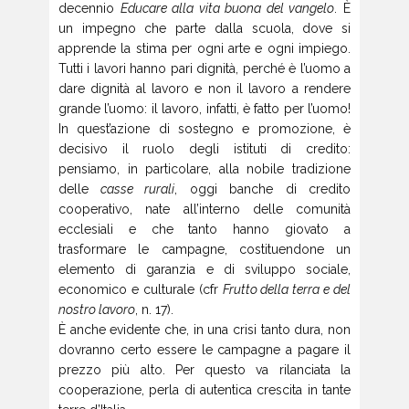
decennio
Educare alla vita buona del vangelo
. È
un impegno che parte dalla scuola, dove si
apprende la stima per ogni arte e ogni impiego.
Tutti i lavori hanno pari dignità, perché è l’uomo a
dare dignità al lavoro e non il lavoro a rendere
grande l’uomo: il lavoro, infatti, è fatto per l’uomo!
In quest’azione di sostegno e promozione, è
decisivo il ruolo degli istituti di credito:
pensiamo, in particolare, alla nobile tradizione
delle
casse rurali
, oggi banche di credito
cooperativo, nate all’interno delle comunità
ecclesiali e che tanto hanno giovato a
trasformare le campagne, costituendone un
elemento di garanzia e di sviluppo sociale,
economico e culturale (cfr
Frutto della terra e del
nostro lavoro
, n. 17).
È anche evidente che, in una crisi tanto dura, non
dovranno certo essere le campagne a pagare il
prezzo più alto. Per questo va rilanciata la
cooperazione, perla di autentica crescita in tante