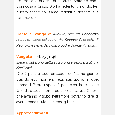
resurrezione di Gesù di Nazareth. Sottomettendo
ogni cosa a Cristo, Dio ha redento il mondo. Per
questo anche noi siamo redenti e destinati alla
resurrezione.
Canto al Vangelo:
Alleluia, alleluia.
Benedetto
colui che viene nel nome del Signore!
Benedetto il
Regno che viene, del nostro padre Davide!
Alleluia..
Vangelo -
Mt 25,31–46:
Siederà sul trono della sua gloria e separerà gli uni
dagli altri
.
Gesù parla ai suoi discepoli dell’ultimo giorno,
quando egli ritornerà nella sua gloria. In quel
giorno il Padre rispetterà per l’eternità le scelte
fatte da ciascun uomo durante la sua vita. Coloro
che avranno vissuto nell’amore potranno dire di
averlo conosciuto, non così gli altri.
Approfondimenti