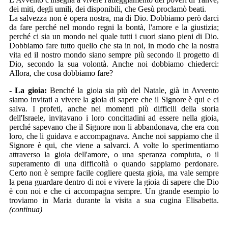
dei miti, degli umili, dei disponibili, che Gesù proclamò beati.
La salvezza non è opera nostra, ma di Dio. Dobbiamo però darci
da fare perché nel mondo regni la bontà, l'amore e la giustizia;
perché ci sia un mondo nel quale tutti i cuori siano pieni di Dio.
Dobbiamo fare tutto quello che sta in noi, in modo che la nostra
vita ed il nostro mondo siano sempre più secondo il progetto di
Dio, secondo la sua volontà. Anche noi dobbiamo chiederci:
Allora, che cosa dobbiamo fare?
- La gioia:
Benché la gioia sia più del Natale, già in Avvento
siamo invitati a vivere la gioia di sapere che il Signore è qui e ci
salva. I profeti, anche nei momenti più difficili della storia
dell'Israele, invitavano i loro concittadini ad essere nella gioia,
perché sapevano che il Signore non li abbandonava, che era con
loro, che li guidava e accompagnava. Anche noi sappiamo che il
Signore è qui, che viene a salvarci. A volte lo sperimentiamo
attraverso la gioia dell'amore, o una speranza compiuta, o il
superamento di una difficoltà o quando sappiamo perdonare.
Certo non è sempre facile cogliere questa gioia, ma vale sempre
la pena guardare dentro di noi e vivere la gioia di sapere che Dio
è con noi e che ci accompagna sempre. Un grande esempio lo
troviamo in Maria durante la visita a sua cugina Elisabetta.
(continua)