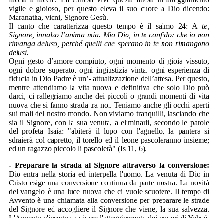
vigile e gioioso, per questo eleva il suo cuore a Dio dicendo:
Maranatha, vieni, Signore Gesù.
Il canto che caratterizza questo tempo è il salmo 24: A
te,
Signore, innalzo l’anima mia. Mio Dio, in te confido: che io non
rimanga deluso, perché quelli che sperano in te non rimangono
delusi.
Ogni gesto d’amore compiuto, ogni momento di gioia vissuto,
ogni dolore superato, ogni ingiustizia vinta, ogni esperienza di
fiducia in Dio Padre è un’- attualizzazione dell’attesa. Per questo,
mentre attendiamo la vita nuova e definitiva che solo Dio può
darci, ci rallegriamo anche dei piccoli o grandi momenti di vita
nuova che si fanno strada tra noi. Teniamo anche gli occhi aperti
sui mali del nostro mondo. Non viviamo tranquilli, lasciando che
sia il Signore, con la sua venuta, a eliminarli, secondo le parole
del profeta Isaia: "abiterà il lupo con l'agnello, la pantera si
sdraierà col capretto, il torello ed il leone pascoleranno insieme;
ed un ragazzo piccolo li pascolerà" (Is 11, 6).
- Preparare la strada al Signore attraverso la conversione:
Dio entra nella storia ed interpella l'uomo. La venuta di Dio in
Cristo esige una conversione continua da parte nostra. La novità
del vangelo è una luce nuova che ci vuole scuotere. Il tempo di
Avvento è una chiamata alla conversione per preparare le strade
del Signore ed accogliere il Signore che viene, la sua salvezza.
L'Avvento c'insegna a vivere l'atteggiamento dei poveri di Yahvé,