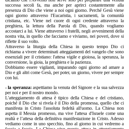
successa secoli fa, ma anche per aprirci costantemente alla
presenza di Dio che viene a noi ogni giorno. Perché Gesù viene
ogni giorno attraverso l'Eucaristia, i sacramenti, la comunità
cristiana, etc. Viene nel cuore di ogni credente attraverso la
preghiera, la lettura della Parola di Dio, quando vogliamo
accostarci a lui. Viene attraverso i fratelli, negli avvenimenti della
nostra vita, in quello che facciamo e viviamo, nei poveri, dove si
riflette il suo volto.
Attraverso la liturgia della Chiesa in questo tempo Dio ci
richiama a vivere determinati atteggiamenti del vangelo che sono
essenziali per il cristiano: l'attesa vigile e gioiosa, la speranza, la
conversione, la gioia, la preghiera e la pazienza.
Dobbiamo essere vigilanti, imparando ogni giorno ad amare a
Dio e gli altri come Gesù, per poter, un giorno, vivere per sempre
con lui.
- la speranza:
aspettiamo la venuta del Signore e la sua salvezza
per noi e per il nostro mondo.
L'atteggiamento di attesa è tipico della Chiesa e del cristiano,
poiché il Dio che si rivela è il Dio della promessa, quello che ci
manifesta in Cristo l'assoluta fedeltà all'uomo. La Chiesa non
aspetta il Messia promesso, ma vive l'attesa d'Israele come una
realtà e l’attesa della definitiva manifestazione in Cristo. Adesso
vediamo come in uno specchio, fino al giorno in cui vedremo a
faccia a faccia. La Chiesa vive questa attesa in atteggiamento