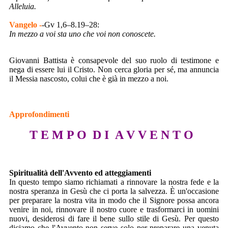
Alleluia.
Vangelo -
-Gv 1,6–8.19–28:
In mezzo a voi sta uno che voi non conoscete.
Giovanni Battista è consapevole del suo ruolo di testimone e
nega di essere lui il Cristo. Non cerca gloria per sé, ma annuncia
il Messia nascosto, colui che è già in mezzo a noi.
Approfondimenti
T E M P O D I A V V E N T O
Spiritualità dell'Avvento ed atteggiamenti
In questo tempo siamo richiamati a rinnovare la nostra fede e la
nostra speranza in Gesù che ci porta la salvezza. È un'occasione
per preparare la nostra vita in modo che il Signore possa ancora
venire in noi, rinnovare il nostro cuore e trasformarci in uomini
nuovi, desiderosi di fare il bene sullo stile di Gesù. Per questo
diciamo che l'Avvento non serve solo per preparare una venuta