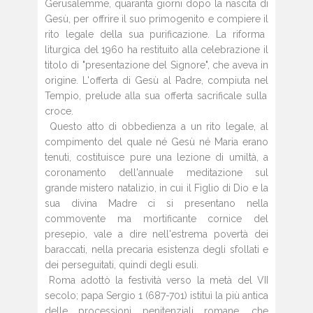
Gerusalemme,
quaranta giorni dopo la nascita di
Gesù,
per offrire il suo primogenito e compiere il
rito legale della sua purificazione. La riforma
liturgica del 1960 ha restituito alla
celebrazione il
titolo di "presentazione del
Signore", che aveva in
origine.
L'offerta di Gesù al Padre, compiuta nel
Tempio, prelude alla sua offerta sacrificale
sulla
croce.
Questo atto di obbedienza a un rito legale, al
compimento del quale né Gesù né Maria erano
tenuti, costituisce pure una lezione di umiltà, a
coronamento dell'annuale meditazione sul
grande mistero natalizio, in cui il Figlio di Dio e la
sua divina Madre ci si presentano nella
commovente ma mortificante cornice del
presepio, vale a dire nell'estrema povertà dei
baraccati, nella precaria esistenza degli sfollati e
dei perseguitati, quindi degli esuli.
Roma adottò la festività verso la metà del VII
secolo; papa Sergio 1 (687-701) istituì la più antica
delle processioni penitenziali romane, che