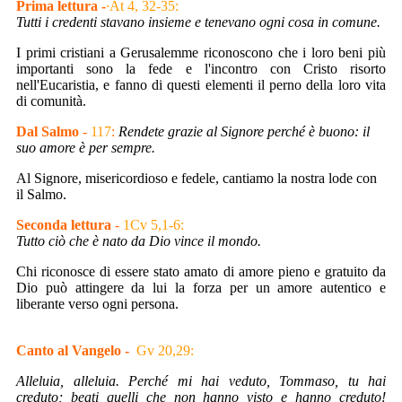
Prima lettura -
·
At 4, 32-35:
Tutti i credenti stavano insieme e tenevano ogni cosa in comune.
I primi cristiani a Gerusalemme riconoscono che i loro beni più
importanti sono la fede e l'incontro con Cristo risorto
nell'Eucaristia, e fanno di questi elementi il perno della loro vita
di comunità.
Dal Salmo
-
117
:
Rendete grazie al Signore perché è buono:
il
suo amore è per sempre.
Al Signore, misericordioso e fedele, cantiamo la nostra lode con
il Salmo.
Seconda lettura
-
1Cv 5,1-6:
Tutto ciò che è nato da Dio vince il mondo.
Chi riconosce di essere stato amato di amore pieno e gratuito da
Dio può attingere da lui la forza per un amore autentico e
liberante verso ogni persona.
Canto al Vangelo -
Gv 20,29:
Alleluia, alleluia. Perché mi hai veduto, Tommaso, tu hai
creduto; beati quelli che non hanno visto e hanno creduto!