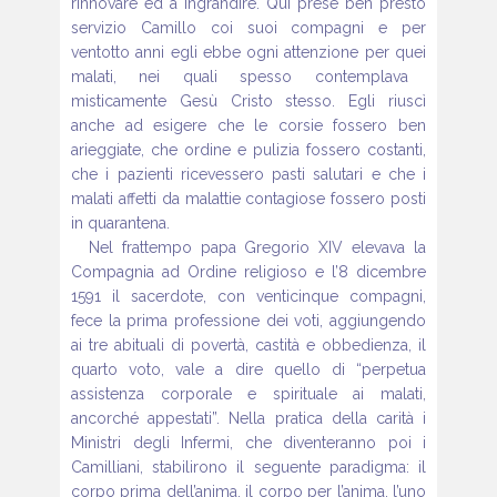
rinnovare ed a ingrandire. Qui prese ben presto
servizio Camillo
coi suoi compagni e per
ventotto anni egli ebbe ogni attenzione per quei
malati, nei quali spesso contemplava
misticamente Gesù Cristo stesso.
Egli riuscì
anche ad esigere che le corsie fossero ben
arieggiate, che ordine
e pulizia fossero costanti,
che i pazienti ricevessero pasti salutari e
che i
malati affetti da malattie contagiose fossero posti
in quarantena.
Nel frattempo papa Gregorio XIV elevava la
Compagnia ad Ordine religioso
e l’8 dicembre
1591 il sacerdote, con venticinque compagni,
fece la
prima professione dei voti, aggiungendo
ai tre abituali di povertà, castità
e obbedienza, il
quarto voto, vale a dire quello di “perpetua
assistenza
corporale e spirituale ai malati,
ancorché appestati”. Nella pratica della
carità i
Ministri degli Infermi, che diventeranno poi i
Camilliani, stabilirono
il seguente paradigma: il
corpo prima dell’anima, il corpo per l’anima,
l’uno