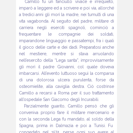
Camillo fu un fanciullo vivace e irrequieto,
imparò
a leggere ed a scrivere e poi via, allorché
a tredici anni gli morì la
madre, nei tumulti di una
vita vagabonda. Al seguito del padre, militare
di
carriera negli eserciti spagnoli, cominciò a
frequentare le compagnie
dei soldati,
imparandone linguaggio e passatempi, fra i quali
il gioco delle
carte e dei dadi. Preparatosi anche
nel mestiere, mentre si stava arruolando
nell’esercito della “Lega santa”, improvvisamente
gli morì il padre
Giovanni, col quale doveva
imbarcarsi. All’evento luttuoso seguì la
comparsa
di una dolorosa ulcera purulenta, forse da
osteomielite, alla
caviglia destra. Ciò costrinse
Camillo a recarsi a Roma per il suo trattamento
all’ospedale San Giacomo degli Incurabili.
Parzialmente guarito, Camillo pensò che gli
conveniva proprio fare il
militare mercenario e
con la seconda Lega fu mandato, al soldo della
Spagna, prima in Dalmazia e poi a Tunisi. Fu
congedato nel 1574, perse
ogni suo avere al