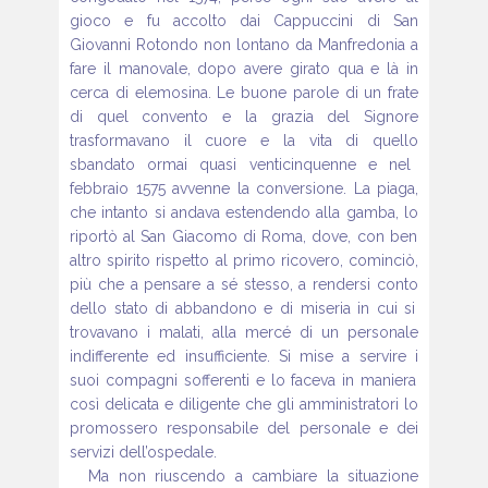
gioco e fu accolto dai Cappuccini di San
Giovanni Rotondo
non lontano da Manfredonia a
fare il manovale, dopo avere girato
qua e là in
cerca di elemosina. Le buone parole di un frate
di quel convento
e la grazia del Signore
trasformavano il cuore e la vita di quello
sbandato ormai quasi venticinquenne e nel
febbraio 1575 avvenne la
conversione. La piaga,
che intanto si andava estendendo alla gamba, lo
riportò al San Giacomo di Roma, dove, con ben
altro spirito rispetto al
primo ricovero, cominciò,
più che a pensare a sé stesso, a rendersi conto
dello stato di abbandono e di miseria in cui si
trovavano i malati, alla
mercé di un personale
indifferente ed insufficiente. Si mise a servire i
suoi compagni sofferenti e lo faceva in maniera
così delicata e diligente
che gli amministratori lo
promossero responsabile del personale e dei
servizi dell’ospedale.
Ma non riuscendo a cambiare la situazione