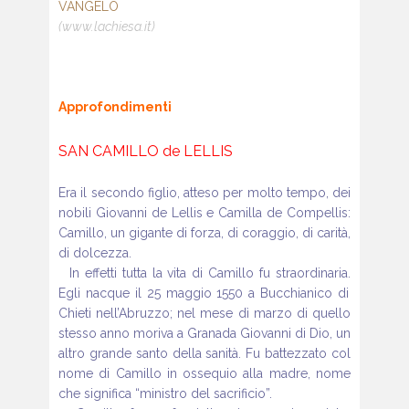
VANGELO
(www.lachiesa.it)
Approfondimenti
SAN CAMILLO de LELLIS
Era il secondo figlio, atteso per molto tempo,
dei
nobili Giovanni de Lellis e Camilla de Compellis:
Camillo, un gigante di forza, di coraggio,
di carità,
di dolcezza.
In effetti tutta la vita di Camillo fu straordinaria.
Egli nacque il 25 maggio 1550 a Bucchianico
di
Chieti nell’Abruzzo; nel mese dì marzo di
quello
stesso anno moriva a Granada Giovanni
di Dio, un
altro grande santo della sanità. Fu
battezzato col
nome di Camillo in ossequio alla
madre, nome
che significa “ministro del sacrificio”.