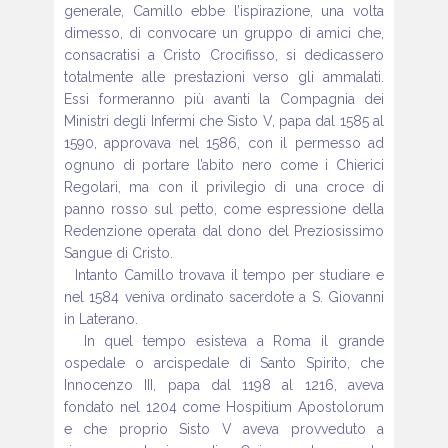
generale, Camillo ebbe l’ispirazione,
una volta
dimesso, di convocare un gruppo di amici che,
consacratisi
a Cristo Crocifisso, si dedicassero
totalmente alle prestazioni
verso gli ammalati.
Essi formeranno più avanti la Compagnia dei
Ministri
degli Infermi che Sisto V, papa dal 1585 al
1590, approvava nel 1586,
con il permesso ad
ognuno di portare l’abito nero come i Chierici
Regolari,
ma con il privilegio di una croce di
panno rosso sul petto, come espressione
della
Redenzione operata dal dono del Preziosissimo
Sangue
di Cristo.
Intanto Camillo trovava il tempo per studiare e
nel 1584 veniva ordinato
sacerdote a S. Giovanni
in Laterano.
In quel tempo esisteva a Roma il grande
ospedale o arcispedale di Santo
Spirito, che
Innocenzo III, papa dal 1198 al 1216, aveva
fondato nel
1204 come Hospitium Apostolorum
e che proprio Sisto V aveva provveduto
a