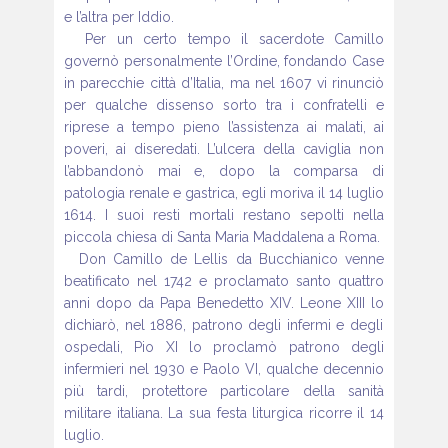
e l’altra per Iddio.
Per un certo tempo il sacerdote Camillo
governò personalmente l’Ordine,
fondando Case
in parecchie città d’Italia, ma nel 1607 vi rinunciò
per
qualche dissenso sorto tra i confratelli e
riprese a tempo pieno l’assistenza
ai malati, ai
poveri, ai diseredati. L’ulcera della caviglia non
l’abbandonò
mai e, dopo la comparsa di
patologia renale e gastrica, egli moriva il
14 luglio
1614. I suoi resti mortali restano sepolti nella
piccola chiesa di
Santa Maria Maddalena a Roma.
Don Camillo de Lellis da Bucchianico venne
beatificato nel 1742 e proclamato
santo quattro
anni dopo da Papa Benedetto XIV. Leone XIII lo
dichiarò, nel 1886, patrono degli infermi e degli
ospedali, Pio XI lo proclamò
patrono degli
infermieri nel 1930 e Paolo VI, qualche decennio
più
tardi, protettore particolare della sanità
militare italiana. La sua festa liturgica
ricorre il 14
luglio.