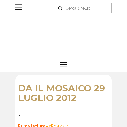
DA IL MOSAICO 29
LUGLIO 2012
.
Prima lettura
-
·
2Re 4,42-44: