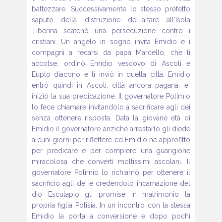
battezzare.
Successivamente lo stesso prefetto
saputo della distruzione
dell'altare all'Isola
Tiberina scatenò una persecuzione
contro i
cristiani. Un angelo in sogno invita Emidio e i
compagni
a recarsi da papa Marcello, che li
accolse, ordinò Emidio
vescovo di Ascoli e
Euplo diacono e li inviò in quella città. Emidio
entrò quindi in Ascoli, città ancora pagana, e
iniziò la sua
predicazione. Il governatore Polimio
lo fece chiamare invitandolo
a sacrificare agli dei
senza ottenere risposta. Data la giovane
età di
Emidio il governatore anziché arrestarlo gli diede
alcuni giorni per riflettere ed Emidio ne approfittò
per predicare
e per compiere una guarigione
miracolosa che convertì moltissimi
ascolani. Il
governatore Polimio lo richiamò per ottenere
il
sacrificio agli dei e credendolo incarnazione del
dio Esculapio
gli promise in matrimonio la
propria figlia Polisia. In un incontro
con la stessa
Emidio la porta a conversione e dopo pochi