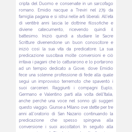
cripta del Duomo e conservate
in un sarcofago
romano. Emidio
nacque a Treviri nel 279 da
famiglia
pagana e si istruì nelle arti liberali.
All'età
di ventitrè anni lascia le dottrine
filosofiche e
diviene catecumento,
ricevendo quindi il
battesimo. Iniziò
quindi a studiare le Sacre
Scritture divenendone un buon
conoscitore e
iniziò così la sua vita da predicatore. La sua
predicazione
suscitava molte conversioni e ciò
irritava i pagani
che lo catturarono e lo portarono
ad un tempio dedicato a
Giove, dove Emidio
fece una solenne professione di fede alla
quale
seguì un improvviso terremoto che spaventò i
suoi carcerieri.
Raggiunti i compagni Euplo,
Germano e Valentino partì
alla volta dell'Italia,
anche perché una voce nel sonno gli suggerì
questo viaggio. Giunse a Milano ove stette per tre
anni
all'oratorio di San Nazario continuando la
predicazione che
spesso spingeva alla
conversione i suoi ascoltatori. In seguito
alla