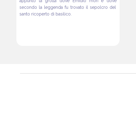
appunto la grotta dove Emidio morì e dove
secondo la leggenda fu trovato il sepolcro del
santo ricoperto
di basilico.