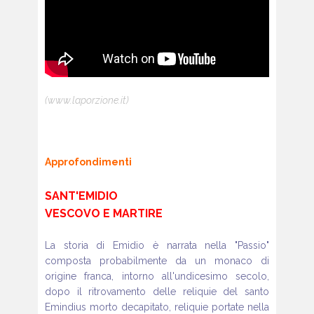
(www.laporzione.it)
Approfondimenti
SANT'EMIDIO
VESCOVO E MARTIRE
La storia di Emidio è narrata nella
"Passio"
composta probabilmente da
un monaco di
origine franca, intorno
all'undicesimo secolo,
dopo il ritrovamento
delle reliquie del santo
Emindius
morto decapitato, reliquie portate
nella