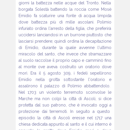
giorni la battezza nelle acque del Tronto. Nella
borgata Solestà
battendo la roccia come Mosè
Emidio fa scaturire una
fonte di acqua limpida
dove battezza più di mille ascolani. Polimio
infuriato ordina l'arresto della figlia, che preferirà
uccidersi
lanciandosi in un burrone piuttosto che
lasciarsi prendere;
quindi ordina la decapitazione
di Emidio, durante la quale avvenne
l'ultimo
miracolo del santo, che invece che stramazzare
al suolo raccolse il proprio capo e camminò fino
al monte ove
aveva costruito un oratorio dove
morì. Era il 5 agosto 309, i
fedeli sepellirono
Emidio nella grotta sottostante l'oratorio e
assalirono il palazzo di Polimio abbattendolo.
Nel 1703 un violento
terremoto sconvolse le
Marche ma non colpì la città di
Ascoli, si dice
protetta dal suo patrono, che è invocato oggi a
protezione dai terremoti. In seguito a questo
episodio la città
di Ascoli eresse nel 1717 una
chiesa dedicata appunto al santo
e il cui interno è