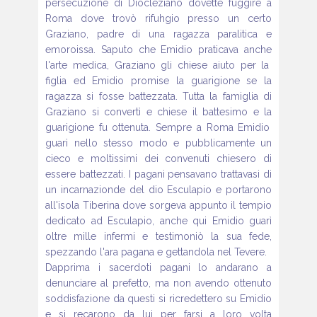
persecuzione di Diocleziano dovette fuggire a
Roma dove
trovò rifuhgio presso un certo
Graziano, padre di una ragazza
paralitica e
emoroissa. Saputo che Emidio praticava anche
l'arte medica, Graziano gli chiese aiuto per la
figlia ed Emidio
promise la guarigione se la
ragazza si fosse battezzata. Tutta
la famiglia di
Graziano si convertì e chiese il battesimo e la
guarigione fu ottenuta. Sempre a Roma Emidio
guarì nello
stesso modo e pubblicamente un
cieco e moltissimi dei convenuti
chiesero di
essere battezzati. I pagani pensavano trattavasi
di
un incarnazionde del dio Esculapio e portarono
all'isola
Tiberina dove sorgeva appunto il tempio
dedicato ad Esculapio,
anche qui Emidio guarì
oltre mille infermi e testimoniò la
sua fede,
spezzando l'ara pagana e gettandola nel Tevere.
Dapprima i sacerdoti pagani lo andarano a
denunciare al prefetto,
ma non avendo ottenuto
soddisfazione da questi si ricredettero
su Emidio
e si recarono da lui per farsi a loro volta