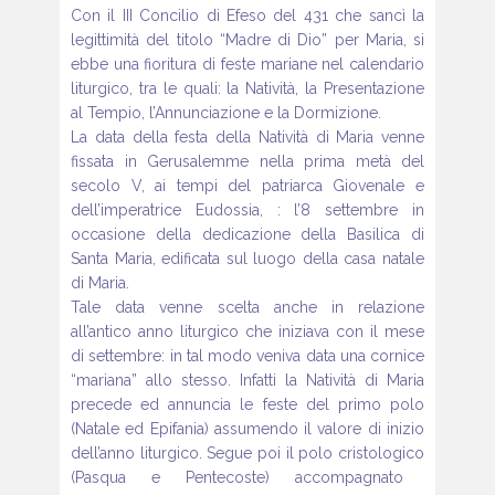
Con il III Concilio di Efeso del 431 che sancì la
legittimità del titolo
“Madre di Dio” per Maria, si
ebbe una fioritura di feste mariane
nel calendario
liturgico, tra le quali: la Natività, la Presentazione
al
Tempio, l’Annunciazione e la Dormizione.
La data della festa della Natività di Maria venne
fissata in Gerusalemme
nella prima metà del
secolo V, ai tempi del patriarca Giovenale
e
dell’imperatrice Eudossia, : l’8 settembre in
occasione della
dedicazione della Basilica di
Santa Maria, edificata sul luogo della
casa natale
di Maria.
Tale data venne scelta anche in relazione
all’antico anno liturgico
che iniziava con il mese
di settembre: in tal modo veniva data una
cornice
“mariana” allo stesso. Infatti la Natività di Maria
precede
ed annuncia le feste del primo polo
(Natale ed Epifania) assumendo
il valore di inizio
dell’anno liturgico. Segue poi il polo cristologico
(Pasqua e Pentecoste) accompagnato