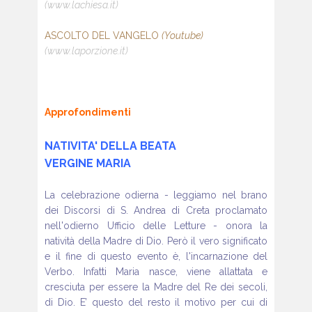
(www.lachiesa.it)
ASCOLTO DEL VANGELO
(Youtube)
(www.laporzione.it)
Approfondimenti
NATIVITA' DELLA BEATA
VERGINE MARIA
La celebrazione odierna
- leggiamo nel brano
dei
Discorsi di S. Andrea di
Creta proclamato
nell'odierno
Ufficio delle Letture
- onora la
natività
della Madre di Dio. Però
il vero significato
e il
fine di questo evento è,
l'incarnazione del
Verbo.
Infatti Maria nasce, viene allattata e
cresciuta per essere la Madre
del Re dei secoli,
di Dio. E’ questo del resto il motivo per cui di