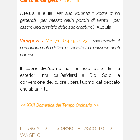
Canto al Vangelo -
(Gc 1,18):
Alleluia, alleluia.
“Per sua volontà il Padre ci ha
generati per mezzo della parola di verità, per
essere una primizia delle sue creature”.
Alleluia.
Vangelo -
Mc 7,1-8.14-15.21-23:
Trascurando il
comandamento di Dio, osservate la tradizione degli
uomini.
Il cuore dell'uomo non è reso puro dai riti
esteriori, ma dall'affidarsi a Dio. Solo la
conversione del cuore libera l'uomo dal peccato
che abita in lui.
<< XXII Domenica del Tempo Ordinario
>>
LITURGIA DEL GIORNO - ASCOLTO DEL
VANGELO