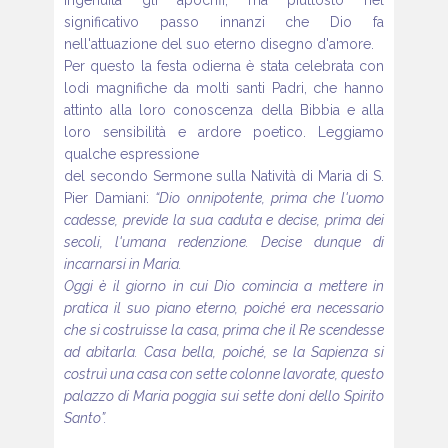
ingenuità gli apocrifi, ma piuttosto
nel
significativo passo innanzi che Dio fa
nell'attuazione del suo
eterno disegno d'amore.
Per questo la festa odierna è stata celebrata con
lodi magnifiche da
molti santi Padri, che hanno
attinto alla loro conoscenza della Bibbia
e alla
loro sensibilità e ardore poetico. Leggiamo
qualche espressione
del secondo Sermone sulla Natività di Maria di S.
Pier
Damiani:
“Dio onnipotente, prima che l'uomo
cadesse, previde la
sua caduta e decise, prima dei
secoli, l'umana redenzione. Decise
dunque di
incarnarsi in Maria.
Oggi è il giorno in cui Dio comincia a mettere in
pratica il suo
piano eterno, poiché era necessario
che si costruisse la casa, prima
che il Re scendesse
ad abitarla. Casa bella, poiché, se la Sapienza
si
costruì una casa con sette colonne lavorate, questo
palazzo
di Maria poggia sui sette doni dello Spirito
Santo”.