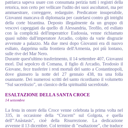
patriarca sapeva usare con consumata perizia tutti i registri della
retorica, non certo per vellicare l'udito dei suoi ascoltatori, ma per
ammaestrare, correggere, redarguire. Predicatore insuperabile,
Giovanni mancava di diplomazia per cautelarsi contro gli intrighi
della corte bizantina. Deposto illegalmente da un gruppo di
vescovi capeggiati da quello di Alessandria, Teofilo, ed esiliato
con la complicità dell'imperatrice Eudossia, venne richiamato
quasi subito dall'imperatore Arcadio, colpito da varie disgrazie
avvenute a palazzo. Ma due mesi dopo Giovanni era di nuovo
esiliato, dapprima sulla frontiera dell'Armenia, poi più lontano,
sulle rive del Mar Nero.
Durante quest'ultimo trasferimento, il 14 settembre 407, Giovanni
morì. Dal sepolcro di Comana, il figlio di Arcadio, Teodosio il
Giovane, fece trasferire i resti mortali del santo a Costantinopoli,
dove giunsero la notte del 27 gennaio 438, tra una folla
osannante. Dei numerosi scritti del santo ricordiamo il volumetto
“Sul sacerdozio”, un classico della spiritualità sacerdotale.
ESALTAZIONE DELLA SANTA CROCE
14 settembre
La festa in onore della Croce venne celebrata la prima volta nel
335, in occasione della “Crucem” sul Golgota, e quella
dell'"Anàstasis", cioè della Risurrezione. La dedicazione
avvenne il 13 dicembre. Col termine di "esaltazione",
che traduce