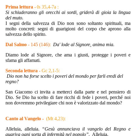
Prima lettura
-
·
Is 35,4-7a :
Si schiuderanno gli orecchi ai sordi, griderà di gioia la lingua
del muto.
I segni della salvezza di Dio non sono soltanto spirituali, ma
molto concreti: segni di guarigioni del corpo che aprono alla
salvezza dello spirito.
Dal Salmo
- 145 (146):
Da' lode al Signore, anima mia.
Diamo lode al Signore, che ama i giusti, protegge i poveri e
sfama gli affamati.
Seconda lettura
-
Gc 2,1-5:
Dio non ha forse scelto i poveri del mondo per farli eredi del
regno?
San Giacomo ci invita a metterci dalla parte e nel pensiero di
Dio. Se Dio ha scelto di fare ricchi di fede i poveri, perché noi
non dovremmo privilegiare chi non è valorizzato dal mondo?
Canto al Vangelo -
(Mt 4,23):
Alleluia, alleluia.
“Gesù annunciava il vangelo del Regno
e
guariva ogni sorta di infermità nel popolo”.
Alleluia.