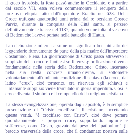
il greco hypsòsis, la festa passò anche in Occidente, e a partire
dal
secolo VII, essa voleva commemorare il recupero della
preziosa reliquia fatto
dall'imperatore Eraclio nel 628. Della
Croce trafugata quattordici anni prima
dal re persiano Cosroe
Parviz, durante la conquista della Città santa, si persero
definitivamente le tracce nel 1187, quando venne tolta al vescovo
di Betlem
che l'aveva portata nella battaglia di Hattin.
La celebrazione odierna assume un significato ben più alto del
leggendario ritrovamento
da parte della pia madre dell'imperatore
Costantino, Elena. La glorificazione
di Cristo passa attraverso il
supplizio della croce e l'antitesi sofferenza-
glorificazione diventa
fondamentale nella storia della Redenzione: Cristo,
incarnato
nella sua realtà concreta umano-divina, si sottomette
volontariamente
all'umiliante condizione di schiavo (la croce, dal
latino "crux", cioè tormento,
era riservata agli schiavi) e
l'infamante supplizio viene tramutato in
gloria imperitura. Così la
croce diventa il simbolo e il compendio della religione
cristiana.
La stessa evangelizzazione, operata dagli apostoli, è la semplice
presentazione
di "Cristo crocifisso". Il cristiano, accettando
questa verità, "è crocifisso con
Cristo", cioè deve portare
quotidianamente la propria croce, sopportando ingiurie
e
sofferenze, come Cristo, gravato dal peso del "patibulum" (il
braccio
trasversale della croce, che il condannato portava sulle