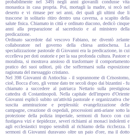
probabilmente nel 349) negli anni giovanili condusse vita
monastica in casa propria. Poi, mortagli la madre, si recò nel
deserto e vi rimase per sei anni, dei quali gli ultimi due li
trascorse in solitario ritiro dentro una caverna, a scapito della
salute fisica. Chiamato in città e ordinato diacono, dedicò cinque
anni alla preparazione al sacerdozio e al ministero della
predicazione.
Ordinato sacerdote dal vescovo Fabiano, ne diventò zelante
collaboratore nel governo della chiesa antiochena. La
specializzazione pastorale di Giovanni era la predicazione, in cui
eccelleva per doti oratorie e per la sua profonda cultura. Pastore e
moralista, si mostrava ansioso di trasformare il comportamento
pratico dei suoi uditori, più che soffermarsi sulla esposizione
ragionata del messaggio cristiano.
Nel 398 Giovanni di Antiochia - il soprannome di Crisostomo,
cioè, Bocca d'oro, gli venne dato tre secoli dopo dai bizantini - fu
chiamato a succedere al patriarca Nettario sulla prestigiosa
cattedra di Costantinopoli. Nella capitale dell'impero d'Oriente
Giovanni esplicò subito un'attività pastorale e organizzativa che
suscita ammirazione e perplessità: evangelizzazione delle
campagne, creazione di ospedali, processioni anti-ariane sotto la
protezione della polizia imperiale, sermoni di fuoco con cui
fustigava vizi e tiepidezze, severi richiami ai monaci indolenti e
agli ecclesiastici troppo sensibili al richiamo della ricchezza. I
sermoni di Giovanni duravano oltre un paio d'ore, ma il dotto