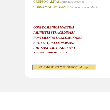
GRUPPO CARITAS
(calendario proprio)
CORSO MATRIMONIALE
(periodo Gennaio-Aprile)
OGNI DOMENICA MATTINA
I MINISTRI STRAORDINARI
PORTERANNO LA S.COMUNIONE
A TUTTE QUELLE PERSONE
CHE SONO IMPOSSIBILITATI
A PARTECIPARE ALLA
S.MESSA DOMENICALE
CON TUTTA LA COMUNITÀ.
SCUOLA DI CATECHESI
(elementari e medie)
OGNI SABATO ALLE ORE 15,30
La Messa domenicale è parte integrante
della scuola di catechesi
.