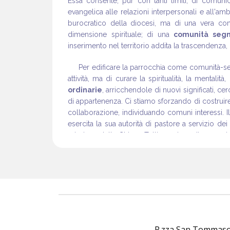
Essa consente, pur con tanti limiti, di comun
evangelica alle relazioni interpersonali e all'am
burocratico della diocesi, ma di una vera co
dimensione spirituale; di una
comunità seg
inserimento nel territorio addita la trascendenza,
Per edificare la parrocchia come comunità-seg
attività, ma di curare la spiritualità, la mentalità
ordinarie
, arricchendole di nuovi significati, 
di appartenenza. Ci stiamo sforzando di costruir
collaborazione, individuando comuni interessi. 
esercita la sua autorità di pastore a servizio dei 
missione della Chiesa. Tutti sappiano di essere i
tutti salvati e tutti cooperatori alla salvezza degli a
Ministeri ecclesiali specifici
Oltre questa ministerialità diffusa e a sost
ecclesiali specifici (ad esempio, catechisti, m
missionario, operatori della pastorale familiare, v
formazione spirituale e pastorale. Si incoraggino
- P.zza San Tommaso O