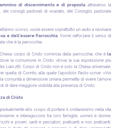
cammino di discernimento e di proposta
attraverso la
, dei consigli pastorali di vicariato, del Consiglio pastorale
anno scorso, vuole essere soprattutto un aiuto a ravvivare
esa e dell'essere Parrocchia
. Vorrei rafforzare il senso di
le che è la parrocchia.
hiesa corpo di Cristo comincia dalla parrocchia, che è
la
 dove la comunione in Cristo «trova la sua espressione più
les Laici 26)
. Corpo di Cristo non è solo la Chiesa universale,
 quella di Corinto, alla quale l'apostolo Paolo scrive: «Voi
ola comunità a dimensione umana permette di vivere l'amore
 di dare maggiore visibilità alla presenza di Cristo.
a di Cristo
dualmente allo scopo di portare il cristianesimo nella vita
insieme e interagiscono tra loro famiglie, uomini e donne,
 ricchi e poveri, santi e peccatori, praticanti e non praticanti.