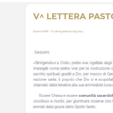
V^ LETTERA PASTO
Scarica il PDF - V Lettera pastorale 2013-2014
Carissimi,
«Stringendovi a Cristo, pietra viva, rigettata dag
impiegati come pietre vive per la costruzione di
sacrifici spirituali graditi a Dio, per mezzo di Ges
nazione santa, il popolo che Dio si è acquista
chiamato dalle tenebre alla sua ammirabile luce» 
Essere Chiesa è essere
comunità sacerdot
crocifisso e risorto, per glorificare insieme co
animati dalla grazia dello Spirito Santo.