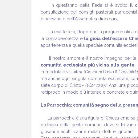
In quest’anno della Fede si è svolto
il 
consultazione dei consigli pastorali parrocchiali
diocesano e dell'Assemblea diocesana.
La mia lettera, dopo quella programmatica dell’
la consapevolezza e
la gioia dell'essere Chi
appartenenza a quella speciale comunità ecclesia
Il nostro amore e il nostro impegno per la C
comunità ecclesiale più vicina alla gente
,
immediata e visibile»
(Giovanni Paolo II, Christifide
ma anche ogni singola comunità ecclesiale, come
siete corpo di Cristo»
(1Cor 12,27)
. Anzi una picc
reciproco in modo più intenso e concreto e quindi
La Parrocchia: comunità segno della presenz
La parrocchia è una figura di Chiesa emersa gra
ordinaria della gente comune, dove si trovano 
giovani e adulti, sani e malati, dotti e ignoranti,