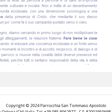
icare la fede da persona a persona e di dare un'impronta
biente culturale e sociale. Non si tratta di un decentramento
munità ecclesiale, con una dimensione sociologica e una
no
della presenza di Cristo, che mediante il suo stesso
 un po' come fa il suo campanile puntato verso il cielo.
no, stiamo cercando in primo luogo di non moltiplicare le
, gli atteggiamenti, le relazioni fraterne.
Fare bene le cose
cercando di educare una coscienza ecclesiale e un forte senso
e momenti di incontro e di ascolto reciproco, di dialogo e di
Il parroco si muove nella coralità delle diverse presenze ed
fedeli, perché tutti si sentano responsabili della vita e della
n unione a Cristo sacerdote per lodare e ringraziare il Padre,
ltri, tutti evangelizzati e tutti evangelizzatori.
egno di essa, stiamo promuovendo anche alcuni ministeri
inistri dell'Eucaristia, gruppo liturgico, Caritas, gruppo
isitatori delle famiglie, operatori culturali), curando la loro
Copyright © 2024 Parrocchia San Tommaso Apostolo
, con la propria partecipazione, i vari gruppi di studio e di
rtona (CH) Italia. Tel. +39 085 9062977 - C.F. 82001950698 Tutt