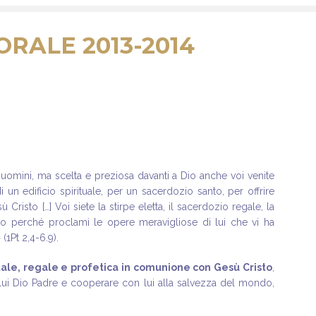
RALE 2013-2014
li uomini, ma scelta e preziosa davanti a Dio anche voi venite
 un edificio spirituale
,
per un sacerdozio santo, per offrire
ù Cristo […] Voi siete la stirpe eletta, il sacerdozio regale, la
to perché proclami le opere meravigliose di lui che vi ha
(1Pt 2,4-6.9).
ale, regale e profetica in comunione con Gesù Cristo
,
n lui Dio Padre e cooperare con lui alla salvezza del mondo,