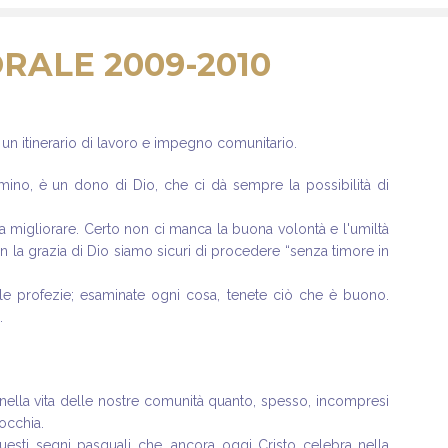
RALE 2009-2010
 un itinerario di lavoro e impegno comunitario.
, è un dono di Dio, che ci dà sempre la possibilità di
 migliorare. Certo non ci manca la buona volontà e l'umiltà
e con la grazia di Dio siamo sicuri di procedere “senza timore in
 profezie; esaminate ogni cosa, tenete ciò che è buono.
.
i nella vita delle nostre comunità quanto, spesso, incompresi
occhia.
uesti segni pasquali che, ancora oggi Cristo celebra nella