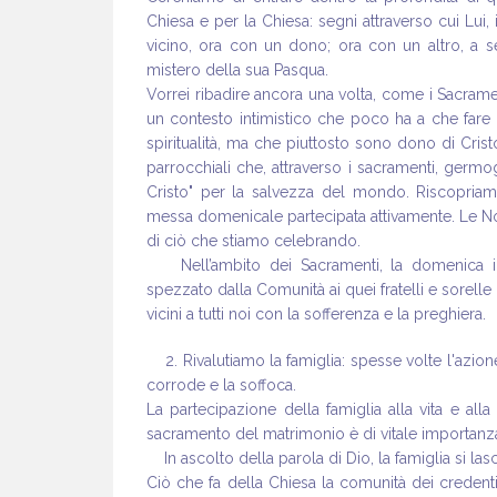
Chiesa e per la Chiesa: segni attraverso cui Lui, 
vicino, ora con un dono; ora con un altro, a se
mistero della sua Pasqua.
Vorrei ribadire ancora una volta, come i Sacrame
un contesto intimistico che poco ha a che fare 
spiritualità, ma che piuttosto sono dono di Cris
parrocchiali che, attraverso i sacramenti, germo
Cristo" per la salvezza del mondo. Riscopriamo l
messa domenicale partecipata attivamente. Le Nor
di ciò che stiamo celebrando.
Nell’ambito dei Sacramenti, la domenica i M
spezzato dalla Comunità ai quei fratelli e sorel
vicini a tutti noi con la sofferenza e la preghiera.
2. Rivalutiamo la famiglia: spesse volte l'azione
corrode e la soffoca.
La partecipazione della famiglia alla vita e all
sacramento del matrimonio è di vitale importanz
In ascolto della parola di Dio, la famiglia si las
Ciò che fa della Chiesa la comunità dei credenti