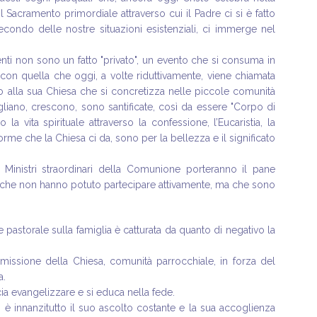
il Sacramento primordiale attraverso cui il Padre ci si è fatto
condo delle nostre situazioni esistenziali, ci immerge nel
nti non sono un fatto "privato", un evento che si consuma in
con quella che oggi, a volte riduttivamente, viene chiamata
to alla sua Chiesa che si concretizza nelle piccole comunità
gliano, crescono, sono santificate, così da essere "Corpo di
a vita spirituale attraverso la confessione, l’Eucaristia, la
me che la Chiesa ci da, sono per la bellezza e il significato
inistri straordinari della Comunione porteranno il pane
le che non hanno potuto partecipare attivamente, ma che sono
 pastorale sulla famiglia è catturata da quanto di negativo la
a missione della Chiesa, comunità parrocchiale, in forza del
a.
cia evangelizzare e si educa nella fede.
 è innanzitutto il suo ascolto costante e la sua accoglienza