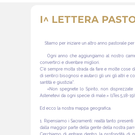
I^ LETTERA PASTO
Stiamo per iniziare un altro anno pastorale per
Ogni anno che aggiungiamo al nostro cammino
convertirci e diventare migliori.
C'è sempre molta strada da fare e molte cose da
di sentirci bisognosi e aiutarci gli uni gli altri 
santità e giustizia”.
«Non spegnete lo Spirito, non disprezzate le
Astenetevi da ogni specie di male.» (1Tes.5,18-19)
Ed ecco la nostra mappa geografica.
1. Ripensiamo i Sacramenti: realtà tanto present
dalla maggior parte della gente della nostra parr
Cerchiamo di entrare dentro la profondità di q