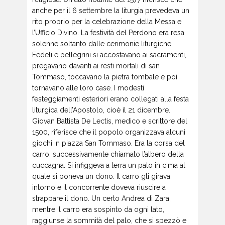
anche per il 6 settembre la liturgia prevedeva un
rito proprio per la celebrazione della Messa e
l’Ufficio Divino. La festività del Perdono era resa
solenne soltanto dalle cerimonie liturgiche.
Fedeli e pellegrini si accostavano ai sacramenti,
pregavano davanti ai resti mortali di san
Tommaso, toccavano la pietra tombale e poi
tornavano alle loro case. I modesti
festeggiamenti esteriori erano collegati alla festa
liturgica dell’Apostolo, cioè il 21 dicembre.
Giovan Battista De Lectis, medico e scrittore del
1500, riferisce che il popolo organizzava alcuni
giochi in piazza San Tommaso. Era la corsa del
carro, successivamente chiamato l’albero della
cuccagna. Si infiggeva a terra un palo in cima al
quale si poneva un dono. Il carro gli girava
intorno e il concorrente doveva riuscire a
strappare il dono. Un certo Andrea di Zara,
mentre il carro era sospinto da ogni lato,
raggiunse la sommità del palo, che si spezzò e