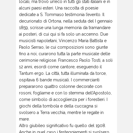
locali, ma trovò un’eco in tutti gli stati italiani e in
alcuni paesi esteri. Una raccolta di poesie
dedicate a S. Tommaso testimonia l’evento. Il
decurionato di Ortona, nella seduta del I gennaio
1859, scrisse una lunga memoria da tramandare
ai posteri, di cui qui si fa solo un accenno. Due
musicisti napoletani, Vincenzo Maria Battista e
Paolo Serrao, le cui composizioni sono giunte
fino a noi, curarono tutta la parte musicale delle
cerimonie religiose. Francesco Paolo Tosti, a soli
12 anni, esordì come cantore, eseguendo il
Tantum ergo. La città, tutta illuminata da torce,
ospitava 6 bande musicali. I commercianti
prepararono quattro colonne decorate con
rosoni, fogliame e con lo stemma dell’Apostolo,
come simbolo di accoglienza per i forestieri. I
giochi della tombola e della cuccagna si
svolsero a Terra vecchia, mentre le regate in
mare.
Altro giubileo significativo fu quello del 1908.
Anche in quel caso i festeggiamenti si svolsero