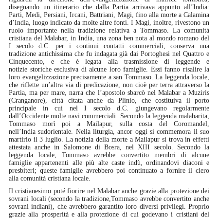
disegnando un itinerario che dalla Partia arrivava appunto all’India:
Parti, Medi, Persiani, Ircani, Battriani, Magi, fino alla morte a Calamina
d’India, luogo indicato da molte altre fonti. I Magi, inoltre, rivestono un
ruolo importante nella tradizione relativa a Tommaso. La comunità
cristiana del Malabar, in India, una zona ben nota al mondo romano del
I secolo d.C. per i continui contatti commerciali, conserva una
tradizione antichissima che fu indagata già dai Portoghesi nel Quattro e
Cinquecento, e che è legata alla trasmissione di leggende e
notizie storiche esclusiva di alcune loro famiglie. Essi fanno risalire la
loro evangelizzazione precisamente a san Tommaso. La leggenda locale,
che riflette un’altra via di predicazione, non cioè per terra attraverso la
Partia, ma per mare, narra che l’apostolo sbarcò nel Malabar a Muziris
(Cranganore), città citata anche da Plinio, che costituiva il porto
principale in cui nel I secolo d.C. giungevano regolarmente
dall’Occidente molte navi commerciali. Secondo la leggenda malabarita,
Tommaso morì poi a Mailapur, sulla costa del Coromandel,
nell’India sudorientale. Nella liturgia, ancor oggi si commemora il suo
martirio il 3 luglio. La notizia della morte a Mailapur si trova in effetti
attestata anche in Salomone di Bosra, nel XIII secolo. Secondo la
leggenda locale, Tommaso avrebbe convertito membri di alcune
famiglie appartenenti alle più alte caste indù, ordinandovi diaconi e
presbiteri; queste famiglie avrebbero poi continuato a fornire il clero
alla comunità cristiana locale.
Il cristianesimo poté fiorire nel Malabar anche grazie alla protezione dei
sovrani locali (secondo la tradizione,Tommaso avrebbe convertito anche
sovrani indiani), che avrebbero garantito loro diversi privilegi. Proprio
grazie alla prosperità e alla protezione di cui godevano i cristiani del