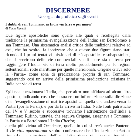
DISCERNERE
Uno sguardo profetico sugli eventi
I dubbi di san Tommaso: in India via terra o per mare?
di
Ilaria Ramelli
Due figure apostoliche sono quelle alle quali è ricollegata dalla
tradizione la primissima evangelizzazione dell’India: san Bartolomeo e
san Tommaso. Una sistematica analisi critica delle tradizioni relative ad
essi, che ho svolto, fa ipotizzare che a queste due figure siano stati
ricondotti i primi tentativi missionari di età apostolica e subapostolica,
che si servirono delle vie commerciali sia di mare sia di terra per
raggiungere l’India: vie di terra molto probabilmente per le regioni
settentrionali, rotte marittime per quelle meridionali. Origene citava solo
la «Partia» come zona di predicazione propria di san Tommaso,
suggerendo così un arrivo della primissima predicazione cristiana in
India per via di terra.
Egli non menzionava l’India, che per altro non affidava ad alcun altro
apostolo, indicando così che la sua era un’informazione sulla direzione
di un’evangelizzazione di matrice apostolica: quella che andava verso la
Partia (poi la Persia), e poi da là arrivò in India. Nelle fonti patristiche
del IV e V secolo e successive troviamo l’attribuzione dell’India a
Tommaso; Rufino, tuttavia, che seguiva Origene, assegnava a Tommaso
la Partia e a Bartolomeo l’India
Citerior,
quella più vicina all’Occidente, quella in cui si recò anche Panteno.
Il
De vitis apostolorum
sembra confermare che l’indicazione «Partia»
riguarda la direzione dell’evangelizzazione di matrice tomistica,