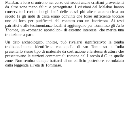
Malabar, a loro si unirono nel corso dei secoli anche cristiani provenienti
da altre zone meno felici e perseguitate. I cristiani del Malabar hanno
conservato i costumi degli indù delle classi più alte e ancora circa un
secolo fa gli indù di casta erano convinti che fosse sufficiente toccare
uno di loro per purificarsi dal contatto con un fuoricasta. Ai testi
patristici e alle testimonianze locali si aggiungono per Tommaso gli
Acta
Thomae,
un «romanzo apostolico» di estremo interesse, che merita una
trattazione a parte.
Un dato archeologico, inoltre, può rivelarsi significativo: la tomba
tradizionalmente identificata con quella di san Tommaso in India
presenta lo stesso tipo di materiale da costruzione e la stessa struttura che
presentavano le stazioni commerciali romane del I secolo d.C. in quelle
zone. Non sembra dunque trattarsi di un edificio posteriore, retrodatato
dalla leggenda all’età di Tommaso.