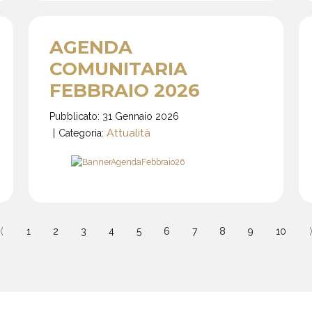
AGENDA
COMUNITARIA
FEBBRAIO 2026
Pubblicato: 31 Gennaio 2026
Attualità
Categoria:
〈
1
2
3
4
5
6
7
8
9
10