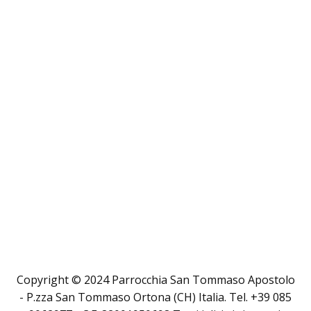
e sulle comunità nelle quali operiamo. Per questo pensiamo di do
miglioramento di noi stessi e del mondo che abitiamo, con 
lasceremo in dono a qualcun altro, e che, anche se ci sembra che 
ci riguarda, ci coinvolge e ci condiziona totalmente.
Il punto d’arrivo di un percorso catechistico è quello di creare buo
pezzo di cammino ci abbia aiutato nell’avanzare di un passo in più
che in un domani (peraltro non troppo lontano) potranno loro in pri
giovani.
Danny, Annarita, Mara
Copyright © 2024 Parrocchia San Tommaso Apostolo
- P.zza San Tommaso Ortona (CH) Italia. Tel. +39 085