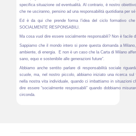
specifica situazione od eventualità. Al contrario, è nostro obiettivo 
che ne usciranno, pensino ad una responsabilità quotidiana per sé 
Ed è da qui che prende forma l’idea del ciclo formativo che
SOCIALMENTE RESPONSABILI.
Ma cosa vuol dire essere socialmente responsabili? Non è facile d
Sappiamo che il mondo intero si pone questa domanda a Milano, al
ambiente, di energia. E non è un caso che la Carta di Milano affe
sano, equo e sostenibile alle generazioni future”.
Abbiamo anche sentito parlare di responsabilità sociale riguard
scuole, ma, nel nostro piccolo, abbiamo iniziato una ricerca sul 
nella nostra vita individuale, quando ci imbattiamo in situazioni
dire essere “socialmente responsabili” quando dobbiamo misurarc
circonda.
Il cibo si raffigura quindi non solo come nutrimento per il co
incontro e di comunione, di educazione e di crescita. Tutto ciò in
che influenza sempre più la nostra società generando iniquità e po
Sensibilizzando i ragazzi su tale questione si è creata una rif
scelta, ogni nostro comportamento produce conseguenze dirette e i