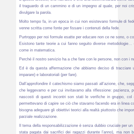
il traguardo di un cammino e di un impegno al quale, per noi cri
divulgare la parola.
Molto tempo fa, in un epoca in cui non esistevano formule di fede
venne scritta come fonte per fissare i contenuti della fede.
Purtroppo per noi formule esatte per educare non ce ne sono, o c
Esistono tante teorie a cui fanno seguito diverse metodologie… c
come in matematica.
Perché il nostro servizio ha a che fare con le persone, non con i n
Ed è da questa affermazione che abbiamo deciso di tracciare un
imparare) e laboratoriali (per fare).
Dall’approfondire il catechismo siamo passati all’azione, che, sep
che leggevamo e per cui invitavamo alla riflessione: pazienza, pe
nascosti di questi incontri son stati le verifiche in gruppo, co
permettevano di capire se ciò che stavamo facendo era in linea co
bisogna adeguare gli obiettivi teorici alla realtà piuttosto che impo
parziale realizzazione.
Il tema della responsabilizzazione è senza dubbio cruciale per u
stata pagata dai sacrifici dei ragazzi durante l’anno), ma non