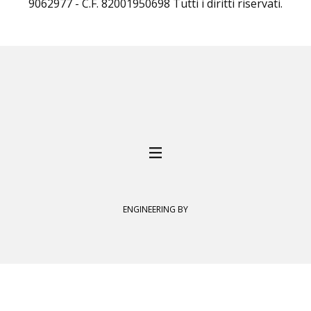
9062977 - C.F. 82001950698 Tutti i diritti riservati.
ENGINEERING BY