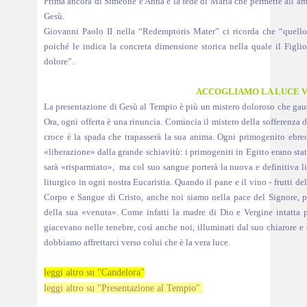
Prima ancora di Simeone e Anna è la fede di Maria che permette all’amo
Gesù.
Giovanni Paolo II nella “Redemptoris Mater” ci ricorda che “quel
poiché le indica la concreta dimensione storica nella quale il Figli
dolore”.
ACCOGLIAMO LA LUCE V
La presentazione di Gesù al Tempio è più un mistero doloroso che gaudi
Ora, ogni offerta è una rinuncia. Comincia il mistero della sofferenza 
croce è la spada che trapasserà la sua anima. Ogni primogenito ebre
«liberazione» dalla grande schiavitù: i primogeniti in Egitto erano stat
sarà «risparmiato», ma col suo sangue porterà la nuova e definitiva li
liturgico in ogni nostra Eucaristia. Quando il pane e il vino - frutti 
Corpo e Sangue di Cristo, anche noi siamo nella pace del Signore, 
della sua «venuta». Come infatti la madre di Dio e Vergine intatta p
giacevano nelle tenebre, così anche noi, illuminati dal suo chiarore e 
dobbiamo affrettarci verso colui che è la vera luce.
leggi altro su "Candelora"
leggi altro su "Presentazione al Tempio"