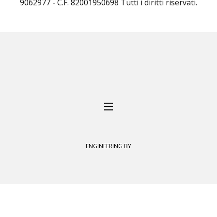
9062977 - C.F. 82001950698 Tutti i diritti riservati.
ENGINEERING BY