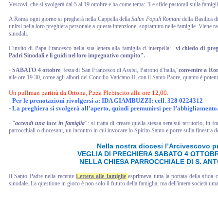
Vescovi, che si svolgerà dal 5 al 19 ottobre e ha come tema: “Le sfide pastorali sulla famigl
A Roma ogni giorno si pregherà nella Cappella della
Salus Populi Romani
della Basilica di
unirsi nella loro preghiera personale a questa intenzione, soprattutto nelle famiglie. Viene ra
sinodali.
L'invito di Papa Francesco nella sua lettera alla famiglia ci interpella: "
vi chiedo di preg
Padri Sinodali e li guidi nel loro impegnativo compito".
-
SABATO 4 ottobre
, festa di San Francesco di Assisi, Patrono d'Italia,"
convenire a Rom
alle ore 19.30, come agli albori del Concilio Vaticano II, con il Santo Padre, quanto è poten
Un pullman partirà da Ortona, P.zza Plebiscito alle ore 12,00.
-
Per le prenotazioni rivolgersi a:
IDA GIAMBUZZI: cell. 328 0224312
-
La preghiera si svolgerà all’aperto, quindi premunirsi per l’abbigliamento
- "
accendi una luce in famiglia
":
si tratta di creare quella stessa sera sul territorio, i
parrocchiali o diocesani, un incontro in cui invocare lo Spirito Santo e porre sulla finestra 
Nella nostra diocesi l’Arcivescovo 
VEGLIA DI PREGHIERA SABATO 4 OTTOBR
NELLA CHIESA PARROCCHIALE DI S. ANT
Il Santo Padre nella recente
Lettera alle famiglie
esprimeva tutta la portata della sfid
sinodale. La questione in gioco è non solo il futuro della famiglia, ma dell'intera società umana