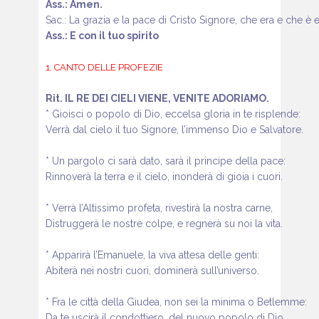
Ass.: Amen.
Sac.: La grazia e la pace di Cristo Signore,
che era e che è e 
Ass.: E con il tuo spirito
1. CANTO DELLE PROFEZIE
Rit. IL RE DEI CIELI VIENE, VENITE ADORIAMO.
* Gioisci o popolo di Dio, eccelsa gloria in te risplende:
Verrà dal cielo il tuo Signore, l’immenso Dio e Salvatore.
* Un pargolo ci sarà dato, sarà il principe della pace:
Rinnoverà la terra e il cielo, inonderà di gioia i cuori.
* Verrà l’Altissimo profeta, rivestirà la nostra carne,
Distruggerà le nostre colpe, e regnerà su noi la vita.
* Apparirà l’Emanuele, la viva attesa delle genti:
Abiterà nei nostri cuori, dominerà sull’universo.
* Fra le città della Giudea, non sei la minima o Betlemme:
Da te uscirà il condottiero, del nuovo popolo di Dio.