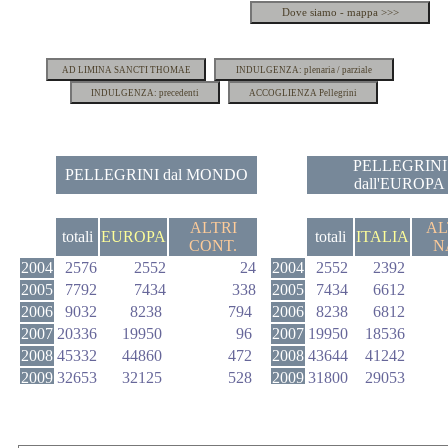
PELLEGRINI
PELLEGRINI dal MONDO
dall'EUROPA
ALTRI
AL
totali
EUROPA
totali
ITALIA
CONT.
N
2004
2576
2552
24
2004
2552
2392
2005
7792
7434
338
2005
7434
6612
2006
9032
8238
794
2006
8238
6812
2007
20336
19950
96
2007
19950
18536
2008
45332
44860
472
2008
43644
41242
2009
32653
32125
528
2009
31800
29053
2010
26252
26214
38
2010
26193
24414
2011
20260
20126
134
2011
19996
18983
2012
18370
18243
127
2012
18133
17409