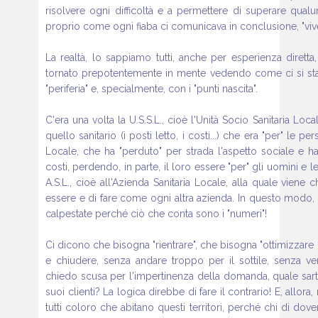
risolvere ogni difficoltà e a permettere di superare qu
proprio come ogni fiaba ci comunicava in conclusione, "viveva
La realtà, lo sappiamo tutti, anche per esperienza diretta,
tornato prepotentemente in mente vedendo come ci si sta 
"periferia" e, specialmente, con i "punti nascita".
C'era una volta la U.S.S.L., cioè l'Unità Socio Sanitaria Loc
quello sanitario (i posti letto, i costi...) che era "per" le per
Locale, che ha "perduto" per strada l'aspetto sociale e h
costi, perdendo, in parte, il loro essere "per" gli uomini e le
A.S.L., cioè all'Azienda Sanitaria Locale, alla quale viene c
essere e di fare come ogni altra azienda. In questo modo
calpestate perché ciò che conta sono i "numeri"!
Ci dicono che bisogna "rientrare", che bisogna "ottimizzare l
e chiudere, senza andare troppo per il sottile, senza ver
chiedo scusa per l'impertinenza della domanda, quale sarto 
suoi clienti? La logica direbbe di fare il contrario! E, allo
tutti coloro che abitano questi territori, perché chi di dove