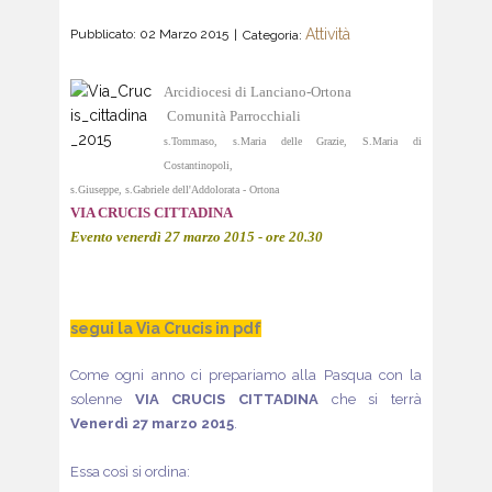
Attività
Pubblicato: 02 Marzo 2015
Categoria:
Arcidiocesi di Lanciano-Ortona
Comunità Parrocchiali
s.Tommaso
, s.Maria delle Grazie, S.Maria di
Costantinopoli,
s.Giuseppe, s.Gabriele dell'Addolorata - Ortona
VIA CRUCIS CITTADINA
Evento venerdì 27 marzo 2015 - ore 20.30
segui la Via Crucis in pdf
Come ogni anno ci prepariamo alla Pasqua con la
solenne
VIA CRUCIS CITTADINA
che si terrà
Venerdì 27 marzo 2015
.
Essa così si ordina: