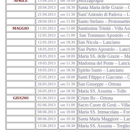
Mozzagrogna
APRILE
13.04.2013
ore 18.00
Santa Maria delle Grazie – 
20.04.2013
ore 18.30
Sant’Antonio di Padova – L
21.04.2013
ore 11.30
Santo Stefano – Protomartire
28.04.2013
ore 11.00
Santissima Trinità - Villa A
MAGGIO
11.05.2013
ore 11.00
San Tommaso Apostolo – O
12.05.2013
ore 11.00
San Nicola – Lanciano
12.05.2013
ore 18,30
San Pietro Apostolo – Lanc
18.05.2013
ore 16.00
Maria SS. delle Grazie – Ma
18.05.2013
ore 18.00
Madonna del Ponte – Lanci
19.05.2013
ore 11.30
Spirito Santo – Lanciano
19.05.2013
ore 18.30
Santi Filippo e Giacomo – 
25.05.2013
ore 18.00
San Giuseppe – Ortona
26.05.2013
ore 11.30
Maria SS. Assunta – Tollo
26.05.2013
ore 18.30
Cristo Re – Ortona
GIUGNO
01.06.2013
ore 18.00
Sacro Cuore di Gesù – Vill
02.06.2013
ore 11.00
Maria SS. Immacolata – For
08.06.2013
ore 19.00
Santa Maria Maggiore – La
09.06.2013
ore 10.30
Maria SS. Assunta – Treglio
15.06.2013
ore 18.30