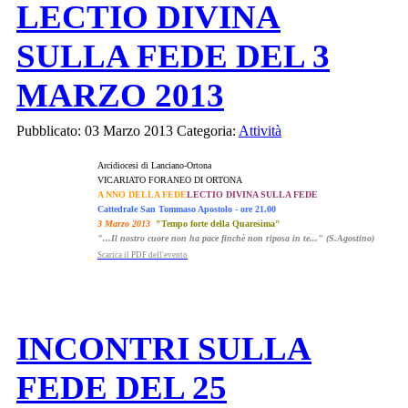
LECTIO DIVINA
SULLA FEDE DEL 3
MARZO 2013
Pubblicato: 03 Marzo 2013
Categoria:
Attività
Arcidiocesi di Lanciano-Ortona
VICARIATO FORANEO DI ORTONA
A NNO DELLA FEDE
LECTIO DIVINA SULLA FEDE
Cattedrale San Tommaso Apostolo - ore 21.00
3 Marzo 2013
"Tempo forte della Quaresima"
"...Il nostro cuore non ha pace finchè non riposa in te..." (S.Agostino)
Scarica il PDF dell'evento
INCONTRI SULLA
FEDE DEL 25