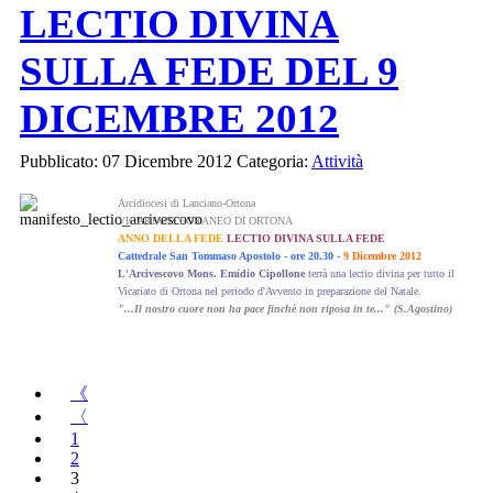
LECTIO DIVINA
SULLA FEDE DEL 9
DICEMBRE 2012
Pubblicato: 07 Dicembre 2012
Categoria:
Attività
Arcidiocesi di Lanciano-Ortona
VICARIATO FORANEO DI ORTONA
ANNO DELLA FEDE
LECTIO DIVINA SULLA FEDE
Cattedrale San Tommaso Apostolo - ore 20.30 -
9 Dicembre 2012
L'Arcivescovo Mons. Emidio Cipollone
terrà una lectio divina per tutto il
Vicariato di Ortona nel periodo d'Avvento in preparazione del Natale.
"...Il nostro cuore non ha pace finchè non riposa in te..." (S.Agostino)
《
〈
1
2
3