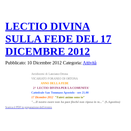
LECTIO DIVINA
SULLA FEDE DEL 17
DICEMBRE 2012
Pubblicato: 10 Dicembre 2012
Categoria:
Attività
Arcidiocesi di Lanciano-Ortona
VICARIATO FORANEO DI ORTONA
ANNO DELLA FEDE
2^ LECTIO DIVINA PER LA COMUNITA'
Cattedrale San Tommaso Apostolo - ore 21.00
17 Dicembre 2012
"Fatevi animo sono io"
"...Il nostro cuore non ha pace finchè non riposa in te..." (S.Agostino)
Scarica il PDF in preparazione dell'evento