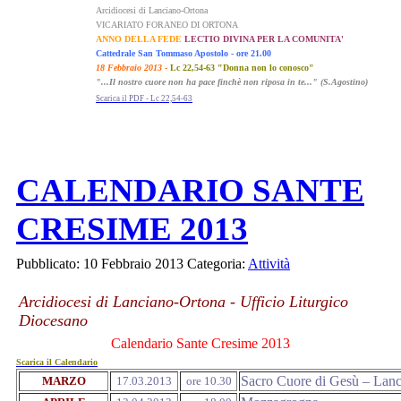
Arcidiocesi di Lanciano-Ortona
VICARIATO FORANEO DI ORTONA
ANNO DELLA FEDE
LECTIO DIVINA PER LA COMUNITA'
Cattedrale San Tommaso Apostolo - ore 21.00
18 Febbraio 2013
-
Lc 22,54-63 "Donna non lo conosco"
"...Il nostro cuore non ha pace finchè non riposa in te..." (S.Agostino)
Scarica il PDF - Lc 22,54-63
CALENDARIO SANTE
CRESIME 2013
Pubblicato: 10 Febbraio 2013
Categoria:
Attività
Arcidiocesi di Lanciano-Ortona - Ufficio Liturgico
Diocesano
Calendario Sante Cresime 2013
Scarica il Calendario
Sacro Cuore di Gesù – Lan
MARZO
17.03.2013
ore 10.30