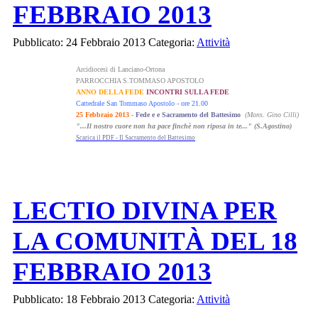
FEBBRAIO 2013
Pubblicato: 24 Febbraio 2013
Categoria:
Attività
Arcidiocesi di Lanciano-Ortona
PARROCCHIA S.TOMMASO APOSTOLO
ANNO DELLA FEDE
INCONTRI SULLA FEDE
Cattedrale San Tommaso Apostolo - ore 21.00
25 Febbraio 2013 -
Fede e e Sacramento del Battesimo
(Mons. Gino Cilli)
"...Il nostro cuore non ha pace finchè non riposa in te..." (S.Agostino)
Scarica il PDF - Il Sacramento del Battesimo
LECTIO DIVINA PER
LA COMUNITÀ DEL 18
FEBBRAIO 2013
Pubblicato: 18 Febbraio 2013
Categoria:
Attività